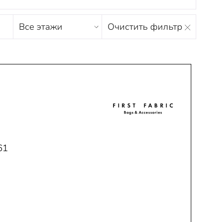
Этаж
Очистить фильтр
магазина
Н
О
П
Р
С
Т
У
Ф
Х
Ц
Ч
Ш
Щ
Ъ
Ы
Ь
Э
Ю
Я
61