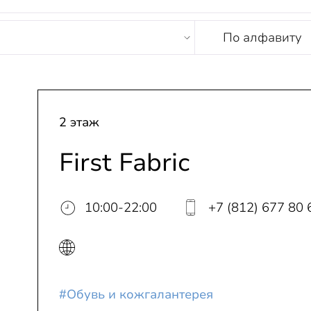
По алфавиту
U
V
W
X
Y
Z
0-9
А
Б
В
Г
Д
Е
Ж
З
И
Й
К
Л
М
2 этаж
First Fabric
10:00-22:00
+7 (812) 677 80 
#Обувь и кожгалантерея