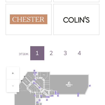
1
2
3
4
этаж
+
-