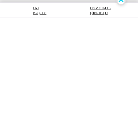
на
очистить
карте
фильтр
ТРК "Сити Молл"
Санкт-Петербург, Коломяжский пр. 17/2
Часы работы:
10:00 - 22:00
+7 (812) 456 62 51
Арендаторам