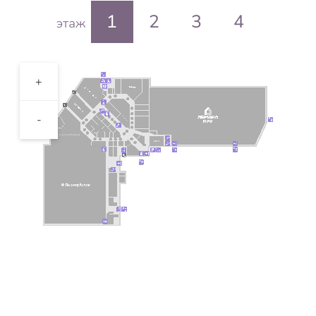
1
2
3
4
этаж
+
-