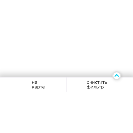
на
очистить
карте
фильтр